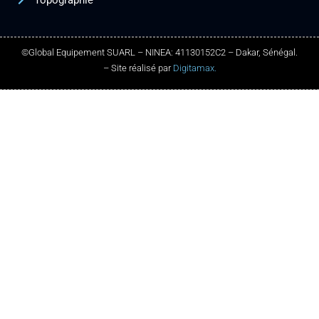
Topographie
©Global Equipement SUARL – NINEA: 41130152C2 – Dakar, Sénégal.
– Site réalisé par
Digitamax.