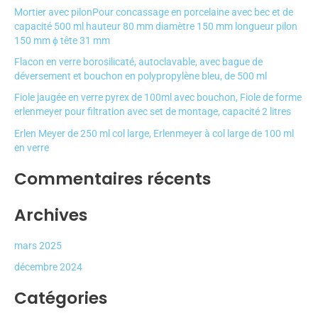
r
Mortier avec pilonPour concassage en porcelaine avec bec et de
c
capacité 500 ml hauteur 80 mm diamètre 150 mm longueur pilon
150 mm ɸ tête 31 mm
h
e
Flacon en verre borosilicaté, autoclavable, avec bague de
déversement et bouchon en polypropylène bleu, de 500 ml
r
Fiole jaugée en verre pyrex de 100ml avec bouchon, Fiole de forme
erlenmeyer pour filtration avec set de montage, capacité 2 litres
:
Erlen Meyer de 250 ml col large, Erlenmeyer à col large de 100 ml
en verre
Commentaires récents
Archives
mars 2025
décembre 2024
Catégories