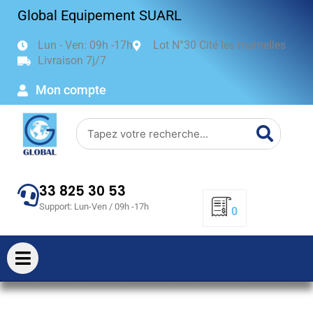
Aller
Global Equipement SUARL
au
contenu
Lun - Ven: 09h -17h
Lot N°30 Cité les mamelles
Livraison 7j/7
Mon compte
Search
33 825 30 53
Support: Lun-Ven / 09h -17h
0