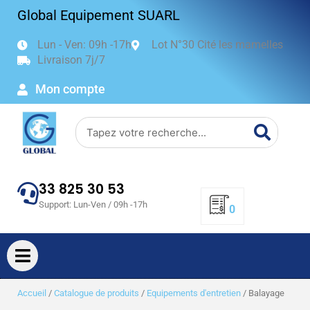
Aller
Global Equipement SUARL
au
contenu
Lun - Ven: 09h -17h
Lot N°30 Cité les mamelles
Livraison 7j/7
Mon compte
Search
33 825 30 53
Support: Lun-Ven / 09h -17h
0
Accueil
/
Catalogue de produits
/
Equipements d'entretien
/ Balayage