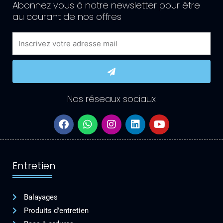
Abonnez vous à notre newsletter pour être
au courant de nos offres
Email
Submit
Nos réseaux sociaux
F
W
I
L
Y
a
h
n
i
o
c
a
s
n
u
e
t
t
k
t
b
s
a
e
u
Entretien
o
a
g
d
b
o
p
r
i
e
k
p
a
n
Balayages
m
Produits d'entretien