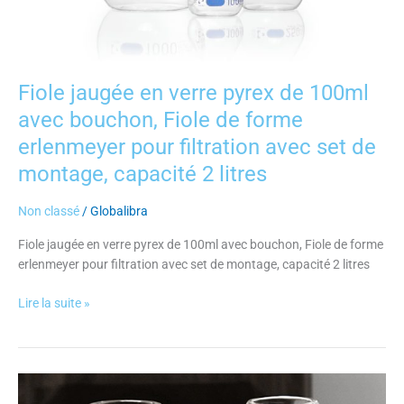
set
de
montage,
capacité
Fiole jaugée en verre pyrex de 100ml
2
avec bouchon, Fiole de forme
litres
erlenmeyer pour filtration avec set de
montage, capacité 2 litres
Non classé
/
Globalibra
Fiole jaugée en verre pyrex de 100ml avec bouchon, Fiole de forme
erlenmeyer pour filtration avec set de montage, capacité 2 litres
Lire la suite »
Erlen
Meyer