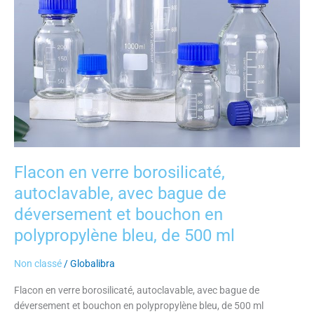
de
déversement
et
bouchon
en
polypropylène
bleu,
de
500
ml
Flacon en verre borosilicaté,
autoclavable, avec bague de
déversement et bouchon en
polypropylène bleu, de 500 ml
Non classé
/
Globalibra
Flacon en verre borosilicaté, autoclavable, avec bague de
déversement et bouchon en polypropylène bleu, de 500 ml