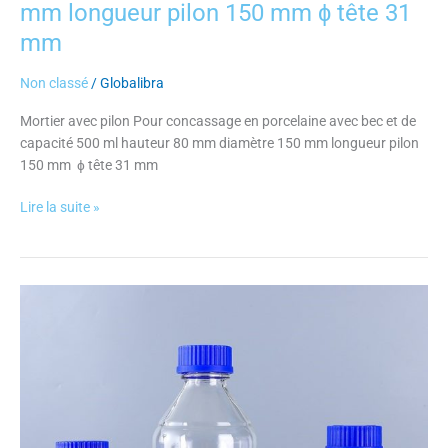
150
mm longueur pilon 150 mm ɸ tête 31
mm
mm
ɸ
tête
Non classé
/
Globalibra
31
mm
Mortier avec pilon Pour concassage en porcelaine avec bec et de
capacité 500 ml hauteur 80 mm diamètre 150 mm longueur pilon
150 mm ɸ tête 31 mm
Lire la suite »
Flacon
en
verre
borosilicaté,
autoclavable,
avec
bague