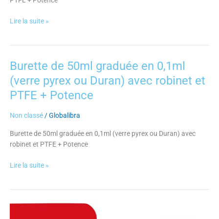
PTFE + Potence
Lire la suite »
Burette de 50ml graduée en 0,1ml
Burette
de
(verre pyrex ou Duran) avec robinet et
50ml
PTFE + Potence
graduée
en
Non classé
/
Globalibra
0,1ml
(verre
Burette de 50ml graduée en 0,1ml (verre pyrex ou Duran) avec
pyrex
robinet et PTFE + Potence
ou
Duran)
Lire la suite »
avec
robinet
et
PTFE
Onduleur
+
racktable