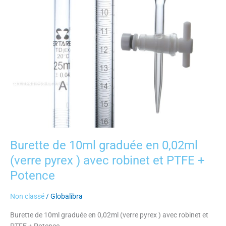
pyrex
)
avec
robinet
et
PTFE
+
Potence
Burette de 10ml graduée en 0,02ml
(verre pyrex ) avec robinet et PTFE +
Potence
Non classé
/
Globalibra
Burette de 10ml graduée en 0,02ml (verre pyrex ) avec robinet et