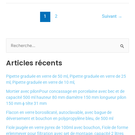
1
2
Suivant
→
R
e
Articles récents
c
h
Pipette graduée en verre de 50 ml, Pipette graduée en verre de 25
e
ml, Pipette graduée en verre de 10 ml,
r
Mortier avec pilonPour concassage en porcelaine avec bec et de
c
capacité 500 ml hauteur 80 mm diamètre 150 mm longueur pilon
150 mm ɸ tête 31 mm
h
e
Flacon en verre borosilicaté, autoclavable, avec bague de
déversement et bouchon en polypropylène bleu, de 500 ml
r
Fiole jaugée en verre pyrex de 100ml avec bouchon, Fiole de forme
erlenmeyer pour filtration avec set de montage, capacité 2 litres