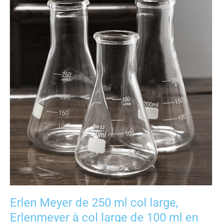
de
250
ml
col
large,
Erlenmeyer
à
col
large
de
100
ml
en
verre
Erlen Meyer de 250 ml col large,
Erlenmeyer à col large de 100 ml en