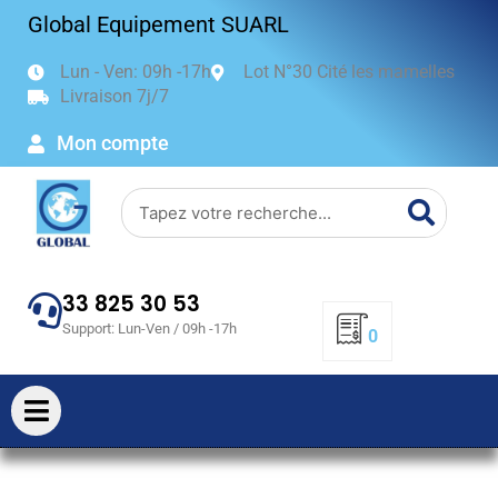
Aller
Global Equipement SUARL
au
contenu
Lun - Ven: 09h -17h
Lot N°30 Cité les mamelles
Livraison 7j/7
Mon compte
Search
33 825 30 53
Support: Lun-Ven / 09h -17h
0