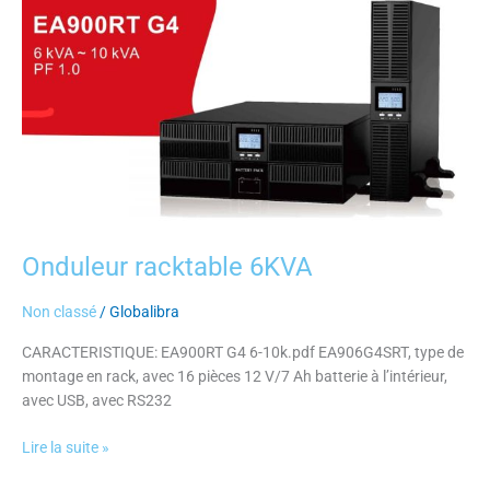
Potence
6KVA
Onduleur racktable 6KVA
Non classé
/
Globalibra
CARACTERISTIQUE: EA900RT G4 6-10k.pdf EA906G4SRT, type de
montage en rack, avec 16 pièces 12 V/7 Ah batterie à l’intérieur,
avec USB, avec RS232
Lire la suite »