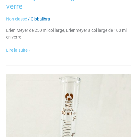
verre
Non classé
/
Globalibra
Erlen Meyer de 250 ml col large, Erlenmeyer à col large de 100 ml
en verre
Lire la suite »
Éprouvette
graduée
à
bec
en
verre
de
100
ml,