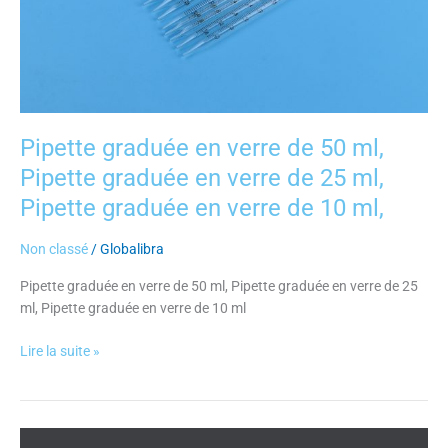
ml,
Pipette
graduée
en
verre
de
10
Pipette graduée en verre de 50 ml,
ml,
Pipette graduée en verre de 25 ml,
Pipette graduée en verre de 10 ml,
Non classé
/
Globalibra
Pipette graduée en verre de 50 ml, Pipette graduée en verre de 25
ml, Pipette graduée en verre de 10 ml
Lire la suite »
Mortier