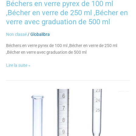
Béchers en verre pyrex de 100 ml
ml
,Bécher en verre de 250 ml ,Bécher en
verre avec graduation de 500 ml
Non classé
/
Globalibra
Béchers en verre pyrex de 100 ml ,Bécher en verre de 250 ml
,Bécher en verre avec graduation de 500 ml
Lire la suite »
Burette
de
10ml
graduée
en
0,02ml
(verre