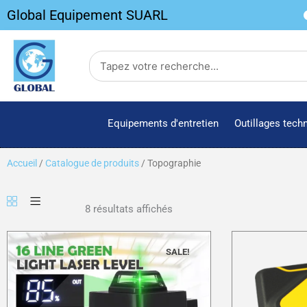
Aller
Global Equipement SUARL
au
contenu
Search
Equipements d'entretien
Outillages tech
Accueil
/
Catalogue de produits
/ Topographie
8 résultats affichés
SALE!