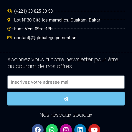
(+221) 33 825 30 53
Lot N°30 Cité les mamelles, Ouakam, Dakar
Lun - Ven: 09h - 17h
contact[@]globaleguipement.sn
Abonnez vous à notre newsletter pour être
au courant de nos offres
Email
Submit
Nos réseaux sociaux
F
W
I
L
Y