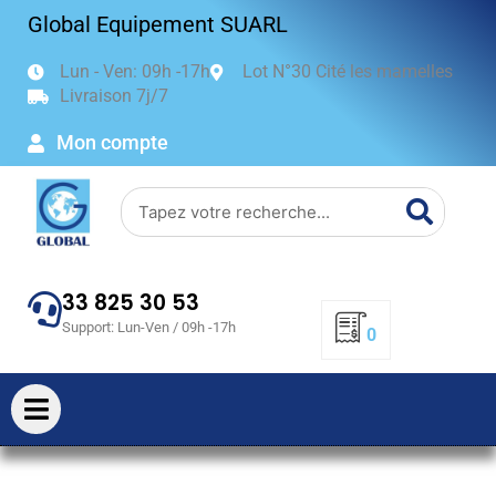
Aller
Global Equipement SUARL
au
contenu
Lun - Ven: 09h -17h
Lot N°30 Cité les mamelles
Livraison 7j/7
Mon compte
Search
33 825 30 53
Support: Lun-Ven / 09h -17h
0