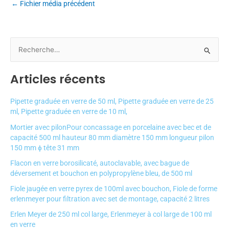
←
Fichier média précédent
R
e
Articles récents
c
h
Pipette graduée en verre de 50 ml, Pipette graduée en verre de 25
e
ml, Pipette graduée en verre de 10 ml,
r
Mortier avec pilonPour concassage en porcelaine avec bec et de
c
capacité 500 ml hauteur 80 mm diamètre 150 mm longueur pilon
150 mm ɸ tête 31 mm
h
e
Flacon en verre borosilicaté, autoclavable, avec bague de
déversement et bouchon en polypropylène bleu, de 500 ml
r
Fiole jaugée en verre pyrex de 100ml avec bouchon, Fiole de forme
erlenmeyer pour filtration avec set de montage, capacité 2 litres
:
Erlen Meyer de 250 ml col large, Erlenmeyer à col large de 100 ml
en verre