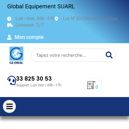
Aller
Global Equipement SUARL
au
contenu
Lun - Ven: 09h -17h
Lot N°30 Cité les mamelles
Livraison 7j/7
Mon compte
Search
33 825 30 53
Support: Lun-Ven / 09h -17h
0