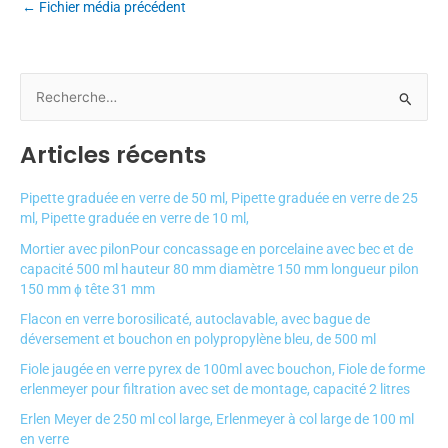
←
Fichier média précédent
R
e
Articles récents
c
h
Pipette graduée en verre de 50 ml, Pipette graduée en verre de 25
e
ml, Pipette graduée en verre de 10 ml,
r
Mortier avec pilonPour concassage en porcelaine avec bec et de
c
capacité 500 ml hauteur 80 mm diamètre 150 mm longueur pilon
150 mm ɸ tête 31 mm
h
e
Flacon en verre borosilicaté, autoclavable, avec bague de
déversement et bouchon en polypropylène bleu, de 500 ml
r
Fiole jaugée en verre pyrex de 100ml avec bouchon, Fiole de forme
erlenmeyer pour filtration avec set de montage, capacité 2 litres
:
Erlen Meyer de 250 ml col large, Erlenmeyer à col large de 100 ml
en verre