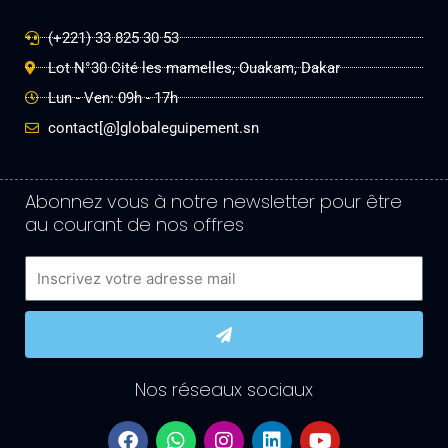
(+221) 33 825 30 53
Lot N°30 Cité les mamelles, Ouakam, Dakar
Lun - Ven: 09h - 17h
contact[@]globaleguipement.sn
Abonnez vous à notre newsletter pour être
au courant de nos offres
Email
Submit
Nos réseaux sociaux
F
W
I
L
Y