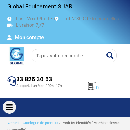
Aller
Global Equipement SUARL
au
contenu
Lun - Ven: 09h -17h
Lot N°30 Cité les mamelles
Livraison 7j/7
Mon compte
Search
33 825 30 53
Support: Lun-Ven / 09h -17h
0
Accueil
/
Catalogue de produits
/ Produits identifiés “Machine d'essai
universelle”