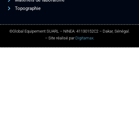
Matériels de laboratoire
Topographie
©Global Equipement SUARL – NINEA: 41130152C2 – Dakar, Sénégal.
– Site réalisé par
Digitamax.