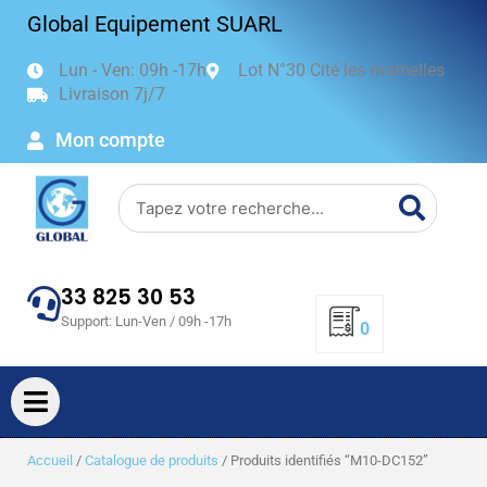
Aller
Global Equipement SUARL
au
contenu
Lun - Ven: 09h -17h
Lot N°30 Cité les mamelles
Livraison 7j/7
Mon compte
Search
33 825 30 53
Support: Lun-Ven / 09h -17h
0
Accueil
/
Catalogue de produits
/ Produits identifiés “M10-DC152”