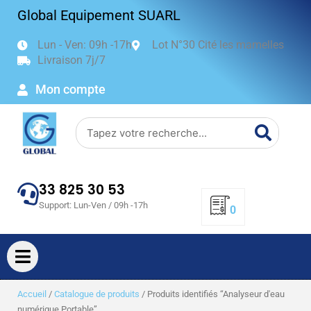
Aller
Global Equipement SUARL
au
contenu
Lun - Ven: 09h -17h
Lot N°30 Cité les mamelles
Livraison 7j/7
Mon compte
Search
33 825 30 53
Support: Lun-Ven / 09h -17h
0
Accueil
/
Catalogue de produits
/ Produits identifiés “Analyseur d'eau
numérique Portable”