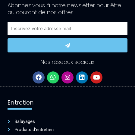
Abonnez vous à notre newsletter pour être
au courant de nos offres
Email
Submit
Nos réseaux sociaux
F
W
I
L
Y
a
h
n
i
o
c
a
s
n
u
e
t
t
k
t
b
s
a
e
u
Entretien
o
a
g
d
b
o
p
r
i
e
k
p
a
n
Balayages
m
Produits d'entretien