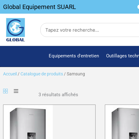
Aller
Global Equipement SUARL
au
contenu
Search
Equipements d'entretien
Outillages tech
Accueil
/
Catalogue de produits
/ Samsung
3 résultats affichés