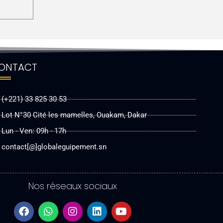
ONTACT
(+221) 33 825 30 53
Lot N°30 Cité les mamelles, Ouakam, Dakar
Lun - Ven: 09h - 17h
contact[@]globaleguipement.sn
Nos réseaux sociaux
F
W
I
L
Y
a
h
n
i
o