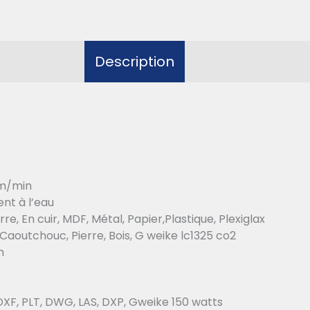
Description
/min
 à l’eau
uir, MDF, Métal, Papier,Plastique, Plexiglax
re, Bois, G weike lc1325 co2
m
 PLT, DWG, LAS, DXP, Gweike 150 watts