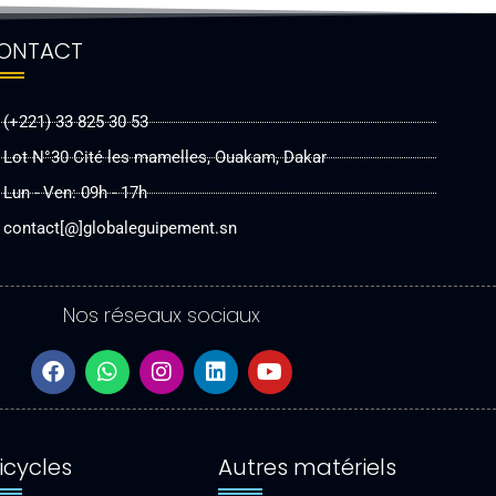
ONTACT
(+221) 33 825 30 53
Lot N°30 Cité les mamelles, Ouakam, Dakar
Lun - Ven: 09h - 17h
contact[@]globaleguipement.sn
Nos réseaux sociaux
F
W
I
L
Y
a
h
n
i
o
c
a
s
n
u
e
t
t
k
t
b
s
a
e
u
icycles
Autres matériels
o
a
g
d
b
o
p
r
i
e