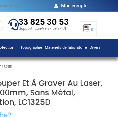
Mon compte
vraison 7j/7
33 825 30 53
Support: Lun-Ven / 09h -17h
0
otection
Topographie
Matériels de laboratoire
Divers
 LC1325D
per Et À Graver Au Laser,
500mm, Sans Métal,
tion, LC1325D
he?