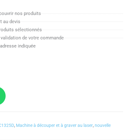
couvrir nos produits
it au devis
oduits sélectionnés
 validation de votre commande
'adresse indiquée
s
C1325D
,
Machine à découper et à graver au laser
,
nouvelle