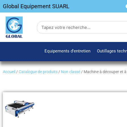
Aller
Global Equipement SUARL
au
contenu
Search
Equipements d'entretien
Outillages tech
Accueil
/
Catalogue de produits
/
Non classé
/ Machine à découper et à 