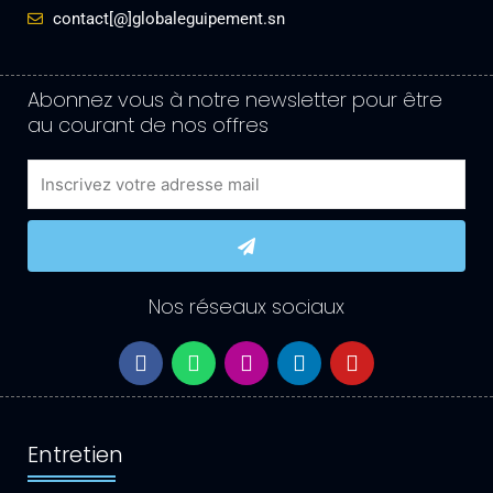
contact[@]globaleguipement.sn
Abonnez vous à notre newsletter pour être
au courant de nos offres
Email
Submit
Nos réseaux sociaux
F
W
I
L
Y
a
h
n
i
o
c
a
s
n
u
e
t
t
k
t
b
s
a
e
u
Entretien
o
a
g
d
b
o
p
r
i
e