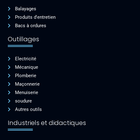
k
p
a
n
Balayages
m
Produits d'entretien
Bacs à ordures
Outillages
Electricité
Mécanique
Plomberie
Maçonnerie
Menuiserie
soudure
Autres outils
Industriels et didactiques